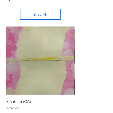
Shop All
Sin título (CA)
Sin título (CAAC)
Price
Price
€270.00
€270.00