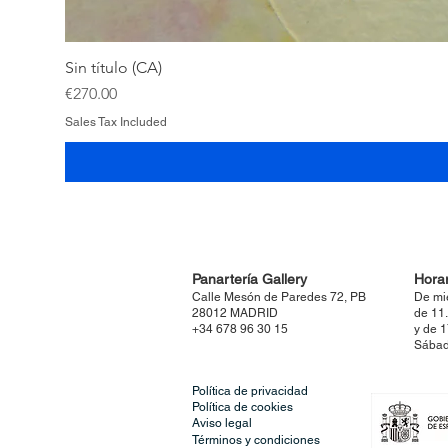
Sin título (CA)
Price
€270.00
Sales Tax Included
Panartería Gallery
Horar
Calle Mesón de Paredes 72, PB
De mi
28012 MADRID
de 11
+34 678 96 30 15
y de 
Sábad
Política de privacidad
Política de cookies
Aviso legal
Términos y condiciones