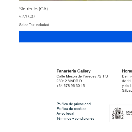
Sin título (CA)
Price
€270.00
Sales Tax Included
Panartería Gallery
Horar
Calle Mesón de Paredes 72, PB
De mi
28012 MADRID
de 11
+34 678 96 30 15
y de 
Sábad
Política de privacidad
Política de cookies
Aviso legal
Términos y condiciones