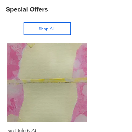
Special Offers
Shop All
Sin título (CA)
Sin título (CAAC)