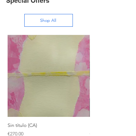
Special Offers
Shop All
Sin título (CA)
Sin título (CAAC)
Price
Price
€270.00
€270.00