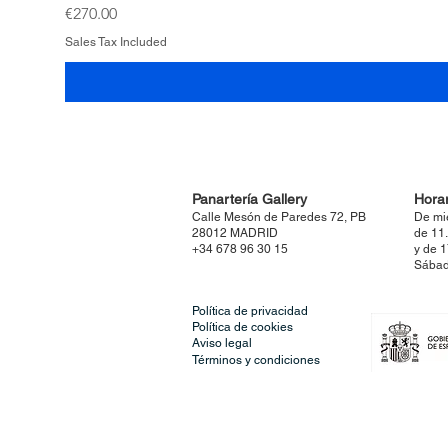
Price
€270.00
Sales Tax Included
Panartería Gallery
Horar
Calle Mesón de Paredes 72, PB
De mi
28012 MADRID
de 11
+34 678 96 30 15
y de 
Sábad
Política de privacidad
Política de cookies
Aviso legal
Términos y condiciones