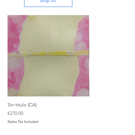
Shop All
Sin título (CA)
Sin título (CAAC)
Price
Price
€270.00
€270.00
Sales Tax Included
Sales Tax Included
Add to Cart