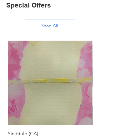
Special Offers
Shop All
Sin título (CA)
Sin título (CAAC)