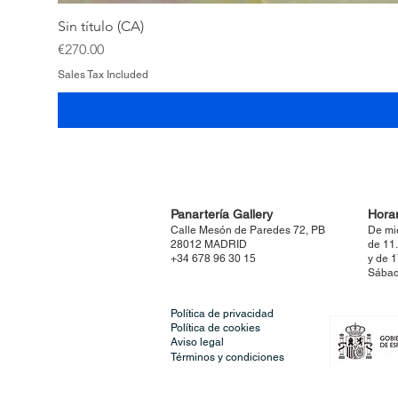
Sin título (CA)
Price
€270.00
Sales Tax Included
Panartería Gallery
Horar
Calle Mesón de Paredes 72, PB
De mi
28012 MADRID
de 11
+34 678 96 30 15
y de 
Sábad
Política de privacidad
Política de cookies
Aviso legal
Términos y condiciones