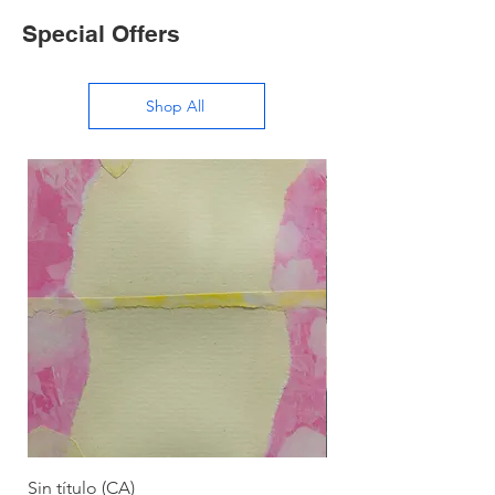
Special Offers
Shop All
Sin título (CA)
Sin título (CAAC)