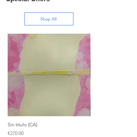
Shop All
Sin título (CA)
Sin título (CAAC)
Price
Price
€270.00
€270.00