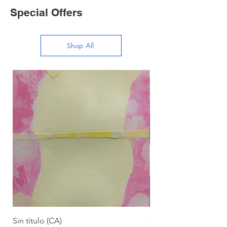
Special Offers
Shop All
Sin título (CA)
Sin título (CAAC)