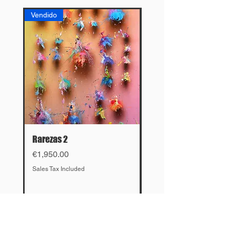
Vendido
Vendido
Rarezas 2
El cruce
Price
Price
€1,950.00
€4,500.00
Sales Tax Included
Sales Tax Included