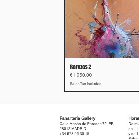
Rarezas 2
Price
€1,950.00
Sales Tax Included
Panartería Gallery
Horar
Calle Mesón de Paredes 72, PB
De mi
28012 MADRID
de 11
+34 678 96 30 15
y de 
Sábad