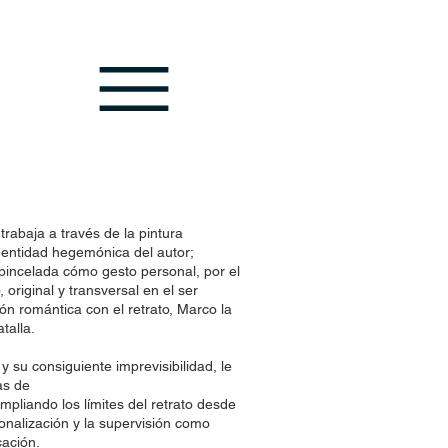
rabaja a través de la pintura
entidad hegemónica del autor;
a pincelada cómo gesto personal, por el
 original y transversal en el ser
́n romántica con el retrato, Marco la
talla.
y su consiguiente imprevisibilidad, le
as de
Ampliando los límites del retrato desde
onalización y la supervisión como
ación.