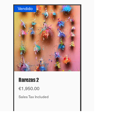
Vendido
Vendido
Rarezas 2
El cruce
Price
Price
€1,950.00
€4,500.00
Sales Tax Included
Sales Tax Included