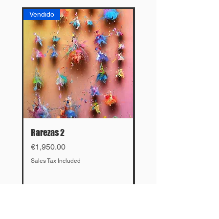
Vendido
Vendido
Rarezas 2
El cruce
Price
Price
€1,950.00
€4,500.00
Sales Tax Included
Sales Tax Included