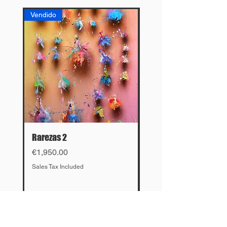
Vendido
Vendido
Rarezas 2
El cruce
Price
Price
€1,950.00
€4,500.00
Sales Tax Included
Sales Tax Included