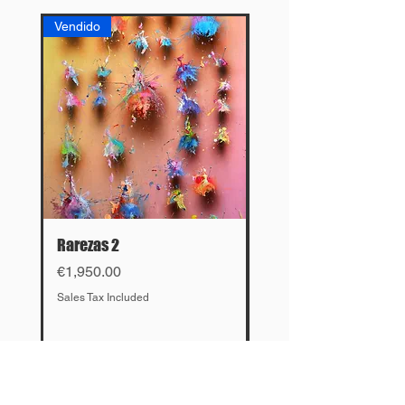
Vendido
Vendido
Rarezas 2
El cruce
Price
Price
€1,950.00
€4,500.00
Sales Tax Included
Sales Tax Included