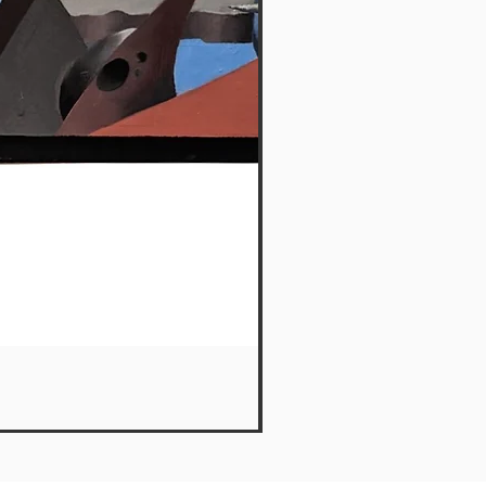
Ícaro I - Makarrón
Out of stock