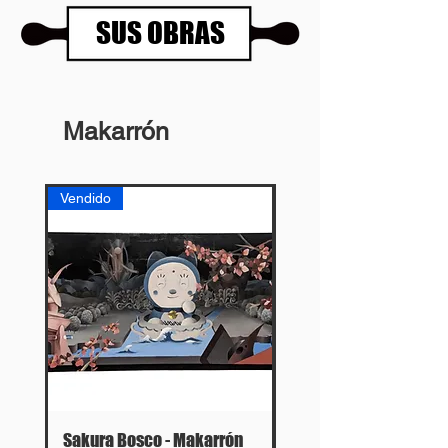
SUS OBRAS
Makarrón
Vendido
Vendido
Sakura Bosco - Makarrón
Ícaro I - Makarrón