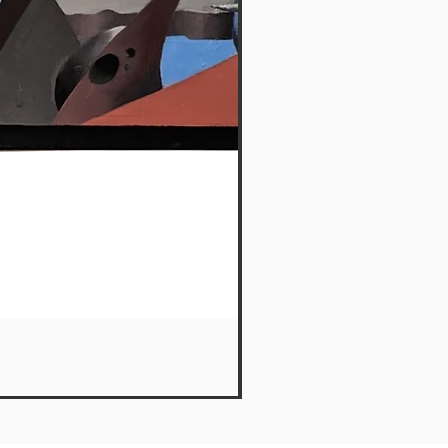
Ícaro I - Makarrón
Out of stock