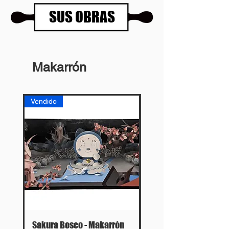
SUS OBRAS
Makarrón
Vendido
Vendido
Sakura Bosco - Makarrón
Ícaro I - Makarrón