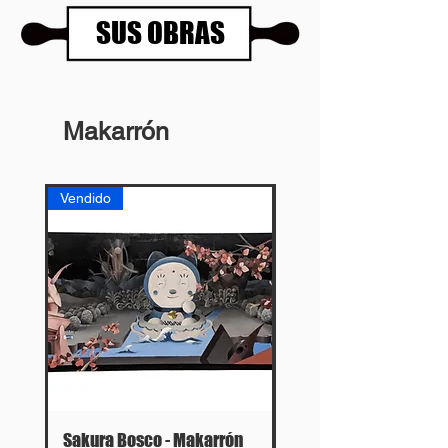
SUS OBRAS
Makarrón
Vendido
Vendido
Sakura Bosco - Makarrón
Ícaro I - Makarrón