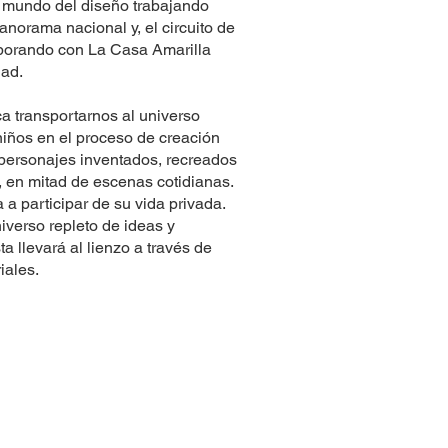
l mundo del diseño trabajando
anorama nacional y, el circuito de
aborando con La Casa Amarilla
dad.
a transportarnos al universo
niños en el proceso de creación
a personajes inventados, recreados
e, en mitad de escenas cotidianas.
 a participar de su vida privada.
verso repleto de ideas y
a llevará al lienzo a través de
iales.