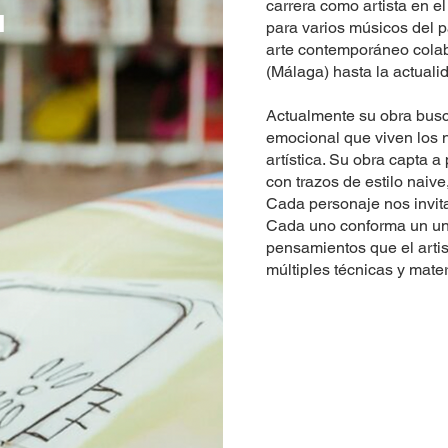
T
carrera como artista en e
para varios músicos del p
arte contemporáneo col
(Málaga) hasta la actuali
Actualmente su obra busc
emocional que viven los 
artística. Su obra capta 
con trazos de estilo naiv
Cada personaje nos invita
Cada uno conforma un uni
pensamientos que el artist
múltiples técnicas y mater