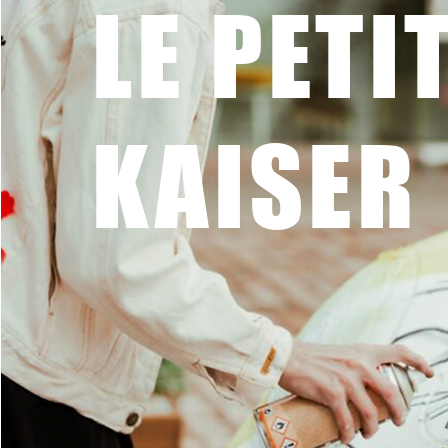
LE PETI
KAISER