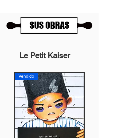
SUS OBRAS
Le Petit Kaiser
Vendido
Vendido