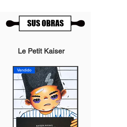
SUS OBRAS
Le Petit Kaiser
Vendido
Vendido