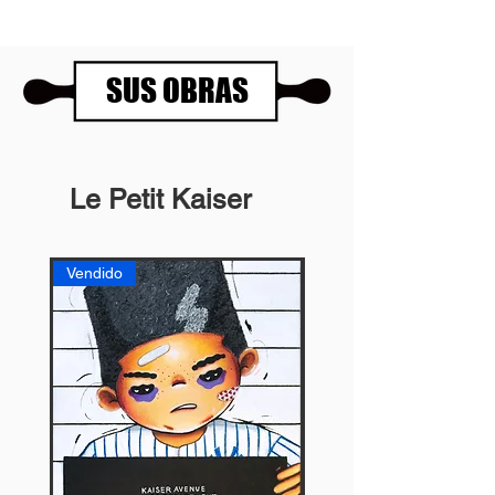
SUS OBRAS
Le Petit Kaiser
Vendido
Vendido