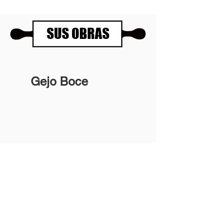
SUS OBRAS
Gejo Boce
Panartería Gallery
Horarios
Calle Mesón de Paredes 72, PB
De miércoles a viernes
28012 MADRID
de 11.00 a 14.00h
+34 678 96 30 15
y de 17.00 a 20.00h
Sábados 11.00 a 14.00h