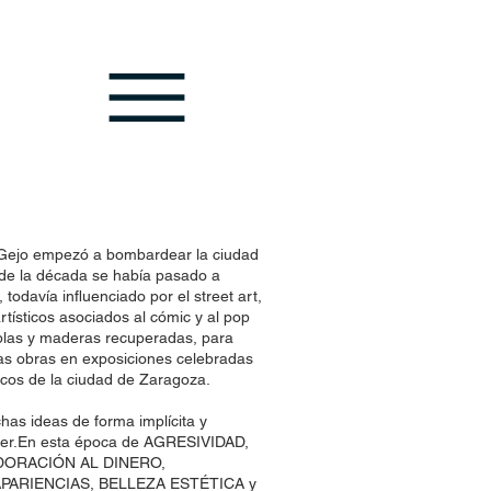
, Gejo empezó a bombardear la ciudad
es de la década se había pasado a
 todavía influenciado por el street art,
artísticos asociados al cómic y al pop
ablas y maderas recuperadas, para
nas obras en exposiciones celebradas
ticos de la ciudad de Zaragoza.
has ideas de forma implícita y
uerer.En esta época de AGRESIVIDAD,
DORACIÓN AL DINERO,
PARIENCIAS, BELLEZA ESTÉTICA y