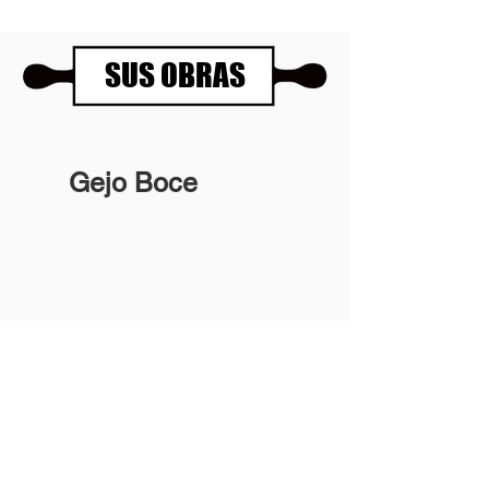
SUS OBRAS
Gejo Boce
Panartería Gallery
Horarios
Calle Mesón de Paredes 72, PB
De miércoles a viernes
28012 MADRID
de 11.00 a 14.00h
+34 678 96 30 15
y de 17.00 a 20.00h
Sábados 11.00 a 14.00h