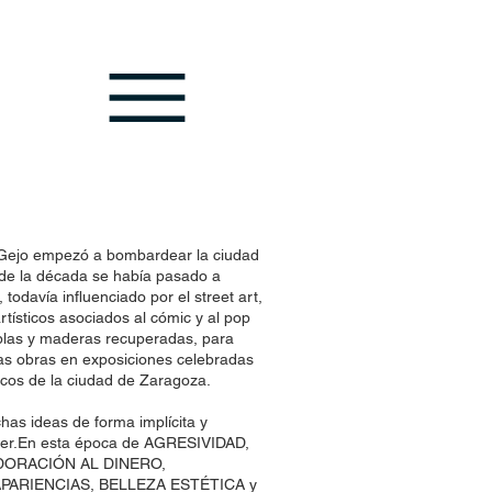
, Gejo empezó a bombardear la ciudad
es de la década se había pasado a
 todavía influenciado por el street art,
artísticos asociados al cómic y al pop
ablas y maderas recuperadas, para
nas obras en exposiciones celebradas
ticos de la ciudad de Zaragoza.
has ideas de forma implícita y
uerer.En esta época de AGRESIVIDAD,
DORACIÓN AL DINERO,
PARIENCIAS, BELLEZA ESTÉTICA y