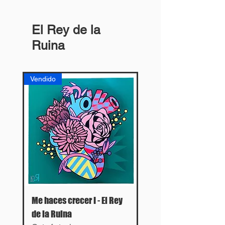
El Rey de la
Ruina
Vendido
Me haces crecer I - El Rey
de la Ruina