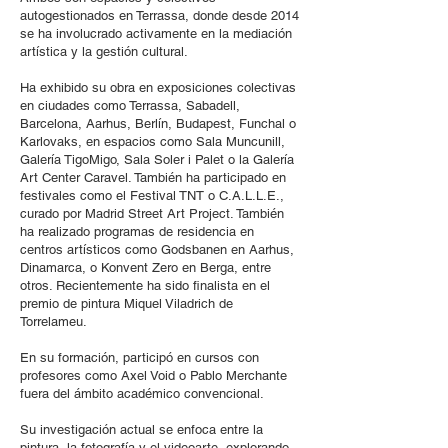
autogestionados en Terrassa, donde desde 2014
se ha involucrado activamente en la mediación
artística y la gestión cultural.
Ha exhibido su obra en exposiciones colectivas
en ciudades como Terrassa, Sabadell,
Barcelona, Aarhus, Berlín, Budapest, Funchal o
Karlovaks, en espacios como Sala Muncunill,
Galería TigoMigo, Sala Soler i Palet o la Galería
Art Center Caravel. También ha participado en
festivales como el Festival TNT o C.A.L.L.E.,
curado por Madrid Street Art Project. También
ha realizado programas de residencia en
centros artísticos como Godsbanen en Aarhus,
Dinamarca, o Konvent Zero en Berga, entre
otros. Recientemente ha sido finalista en el
premio de pintura Miquel Viladrich de
Torrelameu.
En su formación, participó en cursos con
profesores como Axel Void o Pablo Merchante
fuera del ámbito académico convencional.
Su investigación actual se enfoca entre la
pintura, la fotografía y el videoarte, explorando