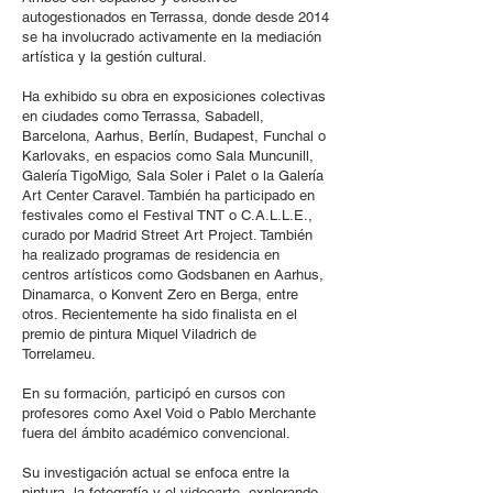
autogestionados en Terrassa, donde desde 2014
se ha involucrado activamente en la mediación
artística y la gestión cultural.
Ha exhibido su obra en exposiciones colectivas
en ciudades como Terrassa, Sabadell,
Barcelona, Aarhus, Berlín, Budapest, Funchal o
Karlovaks, en espacios como Sala Muncunill,
Galería TigoMigo, Sala Soler i Palet o la Galería
Art Center Caravel. También ha participado en
festivales como el Festival TNT o C.A.L.L.E.,
curado por Madrid Street Art Project. También
ha realizado programas de residencia en
centros artísticos como Godsbanen en Aarhus,
Dinamarca, o Konvent Zero en Berga, entre
otros. Recientemente ha sido finalista en el
premio de pintura Miquel Viladrich de
Torrelameu.
En su formación, participó en cursos con
profesores como Axel Void o Pablo Merchante
fuera del ámbito académico convencional.
Su investigación actual se enfoca entre la
pintura, la fotografía y el videoarte, explorando