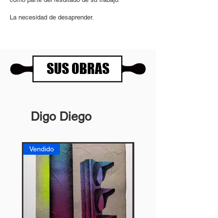
La necesidad de desaprender.
SUS OBRAS
Digo Diego
Vendido
Vendido