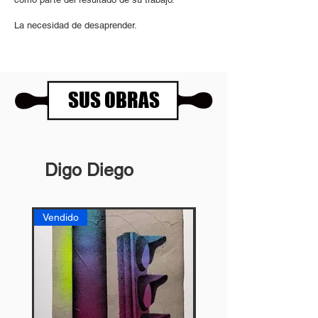
La necesidad de desaprender.
SUS OBRAS
Digo Diego
Vendido
Vendido