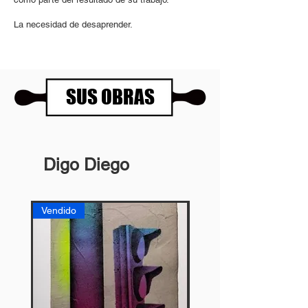
La necesidad de desaprender.
SUS OBRAS
Digo Diego
Vendido
Vendido