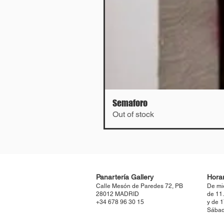
Semaforo
Out of stock
Panartería Gallery
Horar
Calle Mesón de Paredes 72, PB
De mi
28012 MADRID
de 11
+34 678 96 30 15
y de 
Sábad