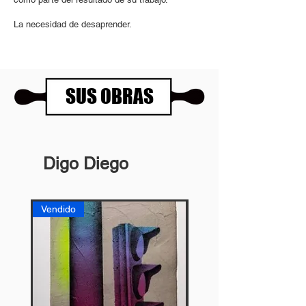
La necesidad de desaprender.
SUS OBRAS
Digo Diego
Vendido
Vendido