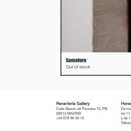
Semaforo
Out of stock
Panartería Gallery
Horar
Calle Mesón de Paredes 72, PB
De mi
28012 MADRID
de 11
+34 678 96 30 15
y de 
Sábad