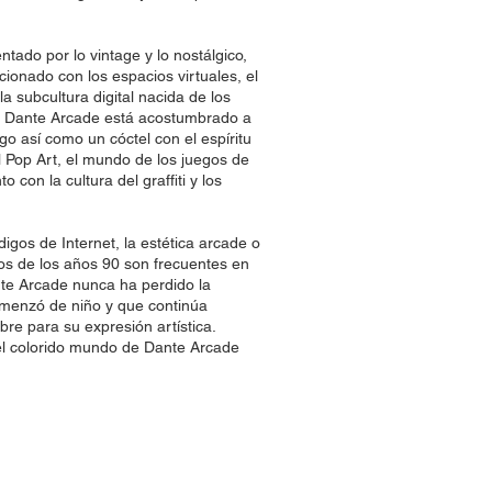
ntado por lo vintage y lo nostálgico,
cionado con los espacios virtuales, el
a subcultura digital nacida de los
b. Dante Arcade está acostumbrado a
lgo así como un cóctel con el espíritu
el Pop Art, el mundo de los juegos de
o con la cultura del graffiti y los
digos de Internet, la estética arcade o
icos de los años 90 son frecuentes en
nte Arcade nunca ha perdido la
omenzó de niño y que continúa
bre para su expresión artística.
el colorido mundo de Dante Arcade