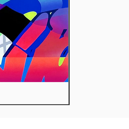
Hide Away - Dante Arcade
Out of stock