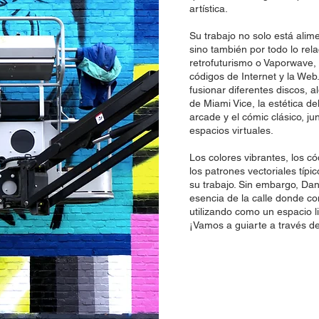
E
artística.
Su trabajo no solo está alime
sino también por todo lo rela
retrofuturismo o Vaporwave, l
códigos de Internet y la We
fusionar diferentes discos, a
de Miami Vice, la estética d
arcade y el cómic clásico, junt
espacios virtuales.
Los colores vibrantes, los có
los patrones vectoriales típ
su trabajo. Sin embargo, Da
esencia de la calle donde c
utilizando como un espacio li
¡Vamos a guiarte a través d