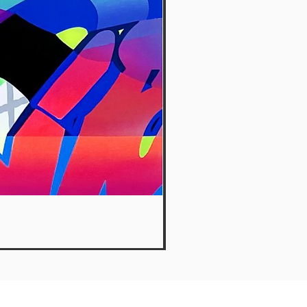
Hide Away - Dante Arcade
Out of stock