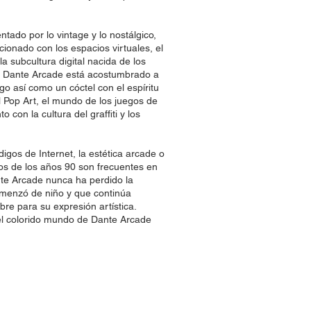
ntado por lo vintage y lo nostálgico,
cionado con los espacios virtuales, el
a subcultura digital nacida de los
b. Dante Arcade está acostumbrado a
lgo así como un cóctel con el espíritu
el Pop Art, el mundo de los juegos de
o con la cultura del graffiti y los
digos de Internet, la estética arcade o
icos de los años 90 son frecuentes en
nte Arcade nunca ha perdido la
omenzó de niño y que continúa
bre para su expresión artística.
el colorido mundo de Dante Arcade