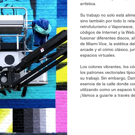
E
artística.
Su trabajo no solo está alime
sino también por todo lo rela
retrofuturismo o Vaporwave, l
códigos de Internet y la We
fusionar diferentes discos, a
de Miami Vice, la estética d
arcade y el cómic clásico, junt
espacios virtuales.
Los colores vibrantes, los có
los patrones vectoriales típ
su trabajo. Sin embargo, Da
esencia de la calle donde c
utilizando como un espacio li
¡Vamos a guiarte a través d