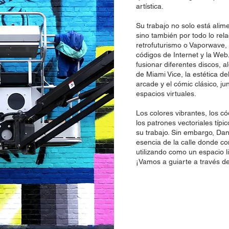
E
artística.
Su trabajo no solo está alime
sino también por todo lo rela
retrofuturismo o Vaporwave, l
códigos de Internet y la We
fusionar diferentes discos, a
de Miami Vice, la estética d
arcade y el cómic clásico, junt
espacios virtuales.
Los colores vibrantes, los có
los patrones vectoriales típ
su trabajo. Sin embargo, Da
esencia de la calle donde c
utilizando como un espacio li
¡Vamos a guiarte a través d