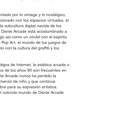
ntado por lo vintage y lo nostálgico,
cionado con los espacios virtuales, el
a subcultura digital nacida de los
b. Dante Arcade está acostumbrado a
lgo así como un cóctel con el espíritu
el Pop Art, el mundo de los juegos de
o con la cultura del graffiti y los
digos de Internet, la estética arcade o
icos de los años 90 son frecuentes en
nte Arcade nunca ha perdido la
omenzó de niño y que continúa
bre para su expresión artística.
el colorido mundo de Dante Arcade