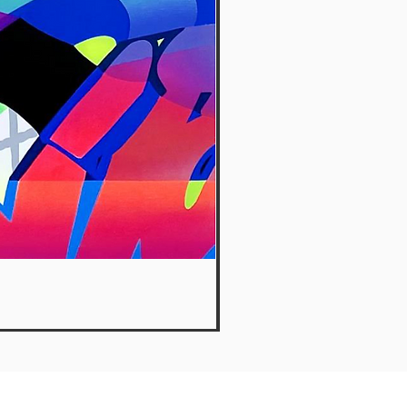
Hide Away - Dante Arcade
Out of stock