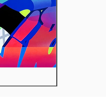
Hide Away - Dante Arcade
Out of stock