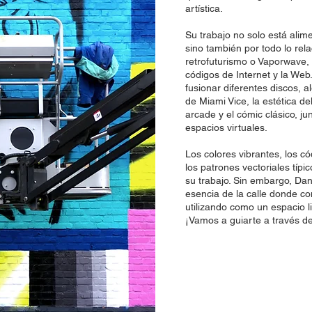
E
artística.
Su trabajo no solo está alime
sino también por todo lo rela
retrofuturismo o Vaporwave, l
códigos de Internet y la We
fusionar diferentes discos, a
de Miami Vice, la estética d
arcade y el cómic clásico, junt
espacios virtuales.
Los colores vibrantes, los có
los patrones vectoriales típ
su trabajo. Sin embargo, Da
esencia de la calle donde c
utilizando como un espacio li
¡Vamos a guiarte a través d