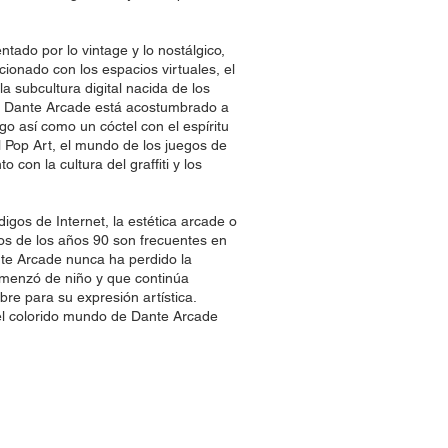
ntado por lo vintage y lo nostálgico,
cionado con los espacios virtuales, el
a subcultura digital nacida de los
b. Dante Arcade está acostumbrado a
lgo así como un cóctel con el espíritu
el Pop Art, el mundo de los juegos de
o con la cultura del graffiti y los
digos de Internet, la estética arcade o
icos de los años 90 son frecuentes en
nte Arcade nunca ha perdido la
omenzó de niño y que continúa
bre para su expresión artística.
el colorido mundo de Dante Arcade