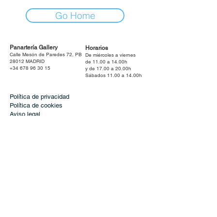
Go Home
Panartería Gallery
Horarios
Calle Mesón de Paredes 72, PB
De miércoles a viernes
28012 MADRID
de 11.00 a 14.00h
+34 678 96 30 15
y de 17.00 a 20.00h
Sábados 11.00 a 14.00h
Política de privacidad
Política de cookies
Aviso legal
Términos y condiciones
Suscríbete a nuestra galería
Email
*