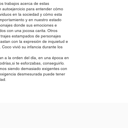
os trabajos acerca de estas
n autoejercicio para entender cómo
viduos en la sociedad y cómo esta
omportamiento y en nuestro estado
rsonajes donde sus emociones e
dos con una jocosa carita. Otros
 trajes estampados de personajes
rastan con la expresión de inquietud e
. Coco vivió su infancia durante los
ban a la orden del día, en una época en
drías,si te esforzabas, conseguirlo.
amos siendo demasiado exigentes con
exigencia desmesurada puede tener
dad.