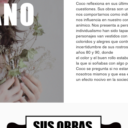
ANO
Coco reflexiona en sus últim
cuestiones. Sus obras son u
nos comportarnos como indi
nos influencia en nuestro c
anímico. Nos presenta a pe
individualismo han sido tapa
personajes van vestidos con
coloridos y alegres que cont
incertidumbre de sus rostros
años 80 y 90, donde
el color y el buen rollo esta
la que si soñabas con algo po
Coco se pregunta si no est
nosotros mismos y que esa 
un efecto nocivo en la socie
SUS OBRAS