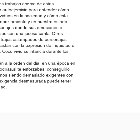
os trabajos acerca de estas
n autoejercicio para entender cómo
viduos en la sociedad y cómo esta
omportamiento y en nuestro estado
rsonajes donde sus emociones e
dos con una jocosa carita. Otros
 trajes estampados de personajes
rastan con la expresión de inquietud e
. Coco vivió su infancia durante los
ban a la orden del día, en una época en
drías,si te esforzabas, conseguirlo.
amos siendo demasiado exigentes con
exigencia desmesurada puede tener
dad.