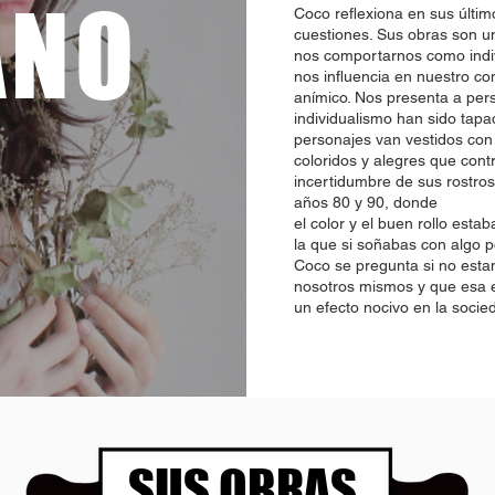
ANO
Coco reflexiona en sus últim
cuestiones. Sus obras son u
nos comportarnos como indi
nos influencia en nuestro c
anímico. Nos presenta a pe
individualismo han sido tapa
personajes van vestidos con
coloridos y alegres que cont
incertidumbre de sus rostros
años 80 y 90, donde
el color y el buen rollo esta
la que si soñabas con algo po
Coco se pregunta si no est
nosotros mismos y que esa 
un efecto nocivo en la socie
SUS OBRAS