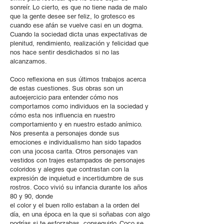
sonreír. Lo cierto, es que no tiene nada de malo
que la gente desee ser feliz, lo grotesco es
cuando ese afán se vuelve casi en un dogma.
Cuando la sociedad dicta unas expectativas de
plenitud, rendimiento, realización y felicidad que
nos hace sentir desdichados si no las
alcanzamos.
Coco reflexiona en sus últimos trabajos acerca
de estas cuestiones. Sus obras son un
autoejercicio para entender cómo nos
comportarnos como individuos en la sociedad y
cómo esta nos influencia en nuestro
comportamiento y en nuestro estado anímico.
Nos presenta a personajes donde sus
emociones e individualismo han sido tapados
con una jocosa carita. Otros personajes van
vestidos con trajes estampados de personajes
coloridos y alegres que contrastan con la
expresión de inquietud e incertidumbre de sus
rostros. Coco vivió su infancia durante los años
80 y 90, donde
el color y el buen rollo estaban a la orden del
día, en una época en la que si soñabas con algo
podrías,si te esforzabas, conseguirlo. Coco se