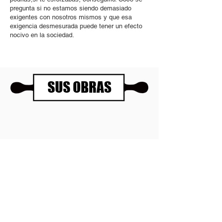
pregunta si no estamos siendo demasiado
exigentes con nosotros mismos y que esa
exigencia desmesurada puede tener un efecto
nocivo en la sociedad.
SUS OBRAS
Panartería Gallery
Horarios
Calle Mesón de Paredes 72, PB
De miércoles a viernes
28012 MADRID
de 11.00 a 14.00h
+34 678 96 30 15
y de 17.00 a 20.00h
Sábados 11.00 a 14.00h
Política de privacidad