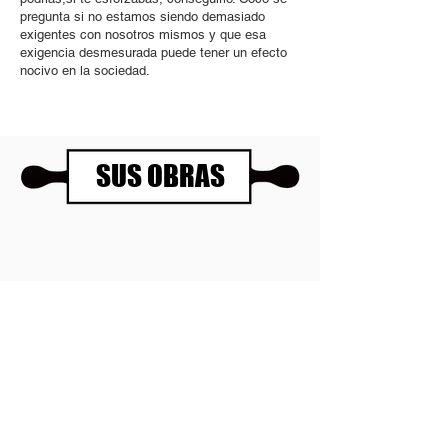
pregunta si no estamos siendo demasiado
exigentes con nosotros mismos y que esa
exigencia desmesurada puede tener un efecto
nocivo en la sociedad.
SUS OBRAS
Panartería Gallery
Horarios
Calle Mesón de Paredes 72, PB
De miércoles a viernes
28012 MADRID
de 11.00 a 14.00h
+34 678 96 30 15
y de 17.00 a 20.00h
Sábados 11.00 a 14.00h
Política de privacidad