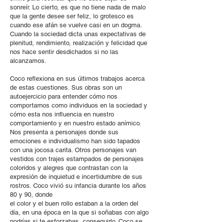
sonreír. Lo cierto, es que no tiene nada de malo
que la gente desee ser feliz, lo grotesco es
cuando ese afán se vuelve casi en un dogma.
Cuando la sociedad dicta unas expectativas de
plenitud, rendimiento, realización y felicidad que
nos hace sentir desdichados si no las
alcanzamos.
Coco reflexiona en sus últimos trabajos acerca
de estas cuestiones. Sus obras son un
autoejercicio para entender cómo nos
comportarnos como individuos en la sociedad y
cómo esta nos influencia en nuestro
comportamiento y en nuestro estado anímico.
Nos presenta a personajes donde sus
emociones e individualismo han sido tapados
con una jocosa carita. Otros personajes van
vestidos con trajes estampados de personajes
coloridos y alegres que contrastan con la
expresión de inquietud e incertidumbre de sus
rostros. Coco vivió su infancia durante los años
80 y 90, donde
el color y el buen rollo estaban a la orden del
día, en una época en la que si soñabas con algo
podrías,si te esforzabas, conseguirlo. Coco se