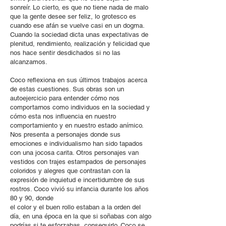
sonreír. Lo cierto, es que no tiene nada de malo
que la gente desee ser feliz, lo grotesco es
cuando ese afán se vuelve casi en un dogma.
Cuando la sociedad dicta unas expectativas de
plenitud, rendimiento, realización y felicidad que
nos hace sentir desdichados si no las
alcanzamos.
Coco reflexiona en sus últimos trabajos acerca
de estas cuestiones. Sus obras son un
autoejercicio para entender cómo nos
comportarnos como individuos en la sociedad y
cómo esta nos influencia en nuestro
comportamiento y en nuestro estado anímico.
Nos presenta a personajes donde sus
emociones e individualismo han sido tapados
con una jocosa carita. Otros personajes van
vestidos con trajes estampados de personajes
coloridos y alegres que contrastan con la
expresión de inquietud e incertidumbre de sus
rostros. Coco vivió su infancia durante los años
80 y 90, donde
el color y el buen rollo estaban a la orden del
día, en una época en la que si soñabas con algo
podrías,si te esforzabas, conseguirlo. Coco se