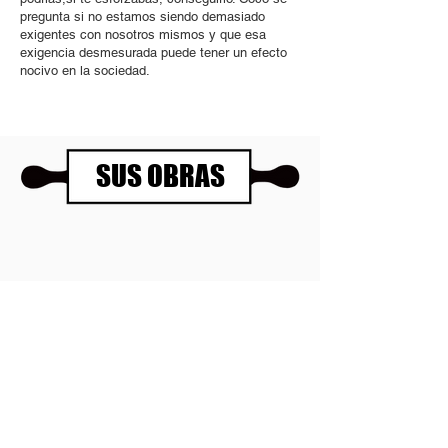
pregunta si no estamos siendo demasiado
exigentes con nosotros mismos y que esa
exigencia desmesurada puede tener un efecto
nocivo en la sociedad.
SUS OBRAS
Panartería Gallery
Horarios
Calle Mesón de Paredes 72, PB
De miércoles a viernes
28012 MADRID
de 11.00 a 14.00h
+34 678 96 30 15
y de 17.00 a 20.00h
Sábados 11.00 a 14.00h
Política de privacidad